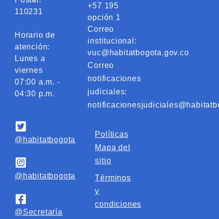
+57 195
110231
opción 1
Correo
Horario de
institucional:
atención:
vuc@habitatbogota.gov.co
Lunes a
Correo
viernes
notificaciones
07:00 a.m. -
judiciales:
04:30 p.m.
notificacionesjudiciales@habitatb
Políticas
@habitatbogota
Mapa del
sitio
@habitatbogota
Términos
y
condiciones
@Secretaría