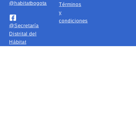
@habitatbogota
Términos
y
condiciones
@Secretaría
Distrital del
Hábitat