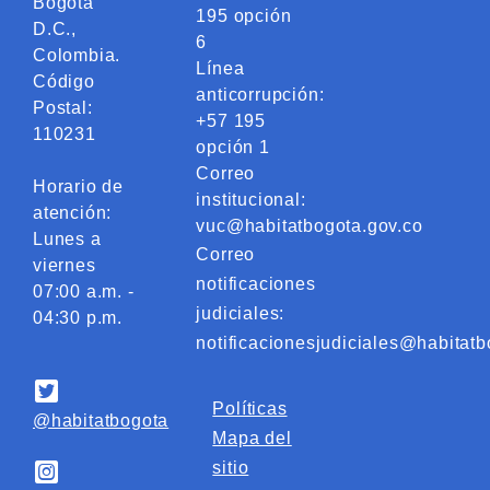
Bogotá
195 opción
D.C.,
6
Colombia.
Línea
Código
anticorrupción:
Postal:
+57 195
110231
opción 1
Correo
Horario de
institucional:
atención:
vuc@habitatbogota.gov.co
Lunes a
Correo
viernes
notificaciones
07:00 a.m. -
judiciales:
04:30 p.m.
notificacionesjudiciales@habitatb
Políticas
@habitatbogota
Mapa del
sitio