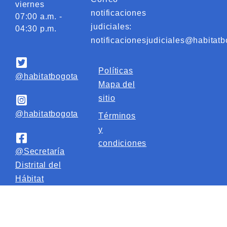
viernes
notificaciones
07:00 a.m. -
judiciales:
04:30 p.m.
notificacionesjudiciales@habitatb
Políticas
@habitatbogota
Mapa del
sitio
@habitatbogota
Términos
y
condiciones
@Secretaría
Distrital del
Hábitat