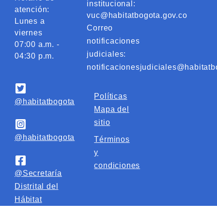
institucional:
atención:
vuc@habitatbogota.gov.co
Lunes a
Correo
viernes
notificaciones
07:00 a.m. -
judiciales:
04:30 p.m.
notificacionesjudiciales@habitatb
Políticas
@habitatbogota
Mapa del
sitio
@habitatbogota
Términos
y
condiciones
@Secretaría
Distrital del
Hábitat